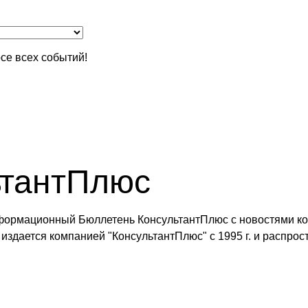
се всех событий!
ьтантПлюс
формационный Бюллетень КонсультантПлюс с новостями ко
здается компанией "КонсультантПлюс" с 1995 г. и распрос