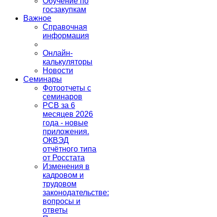
Обучение по
госзакупкам
Важное
Справочная
информация
Онлайн-
калькуляторы
Новости
Семинары
Фотоотчеты с
семинаров
РСВ за 6
месяцев 2026
года - новые
приложения.
ОКВЭД
отчётного типа
от Росстата
Изменения в
кадровом и
трудовом
законодательстве:
вопросы и
ответы