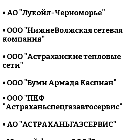
• АО "Лукойл-Черноморье"
• ООО "НижнеВолжская сетевая
компания"
• ООО "Астраханские тепловые
сети"
• ООО "Буми Армада Каспиан"
• ООО "ПКФ
"Астраханьспецгазавтосервис"
• АО "АСТРАХАНЬГАЗСЕРВИС"