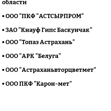
области
• ООО
"
ПКФ "АСТСЫРПРОМ"
• ЗАО "Кнауф Гипс Баскунчак"
• ООО "Топаз Астрахань"
• ООО "АРК "Белуга"
• ООО "Астраханьвторцветмет"
• ООО ПКФ
"
Карон-мет"