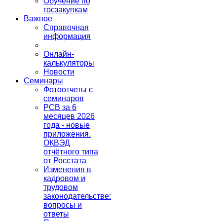
Обучение по
госзакупкам
Важное
Справочная
информация
Онлайн-
калькуляторы
Новости
Семинары
Фотоотчеты с
семинаров
РСВ за 6
месяцев 2026
года - новые
приложения.
ОКВЭД
отчётного типа
от Росстата
Изменения в
кадровом и
трудовом
законодательстве:
вопросы и
ответы