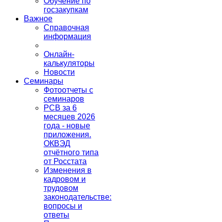
Обучение по
госзакупкам
Важное
Справочная
информация
Онлайн-
калькуляторы
Новости
Семинары
Фотоотчеты с
семинаров
РСВ за 6
месяцев 2026
года - новые
приложения.
ОКВЭД
отчётного типа
от Росстата
Изменения в
кадровом и
трудовом
законодательстве:
вопросы и
ответы