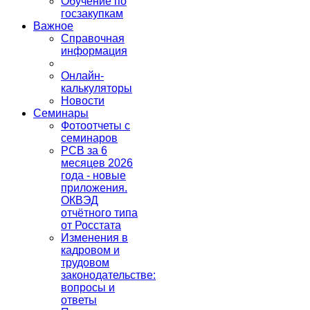
Обучение по
госзакупкам
Важное
Справочная
информация
Онлайн-
калькуляторы
Новости
Семинары
Фотоотчеты с
семинаров
РСВ за 6
месяцев 2026
года - новые
приложения.
ОКВЭД
отчётного типа
от Росстата
Изменения в
кадровом и
трудовом
законодательстве:
вопросы и
ответы