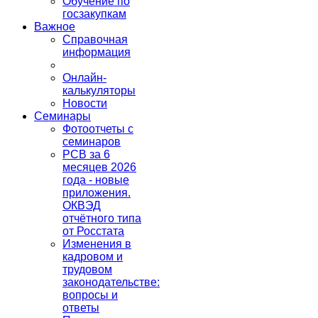
Обучение по
госзакупкам
Важное
Справочная
информация
Онлайн-
калькуляторы
Новости
Семинары
Фотоотчеты с
семинаров
РСВ за 6
месяцев 2026
года - новые
приложения.
ОКВЭД
отчётного типа
от Росстата
Изменения в
кадровом и
трудовом
законодательстве:
вопросы и
ответы