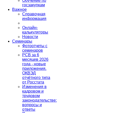
Обучение по
госзакупкам
Важное
Справочная
информация
Онлайн-
калькуляторы
Новости
Семинары
Фотоотчеты с
семинаров
РСВ за 6
месяцев 2026
года - новые
приложения.
ОКВЭД
отчётного типа
от Росстата
Изменения в
кадровом и
трудовом
законодательстве:
вопросы и
ответы