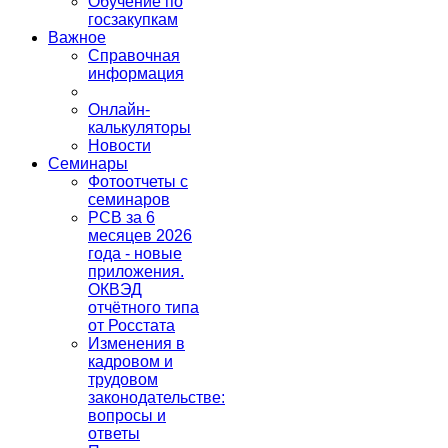
Обучение по
госзакупкам
Важное
Справочная
информация
Онлайн-
калькуляторы
Новости
Семинары
Фотоотчеты с
семинаров
РСВ за 6
месяцев 2026
года - новые
приложения.
ОКВЭД
отчётного типа
от Росстата
Изменения в
кадровом и
трудовом
законодательстве:
вопросы и
ответы