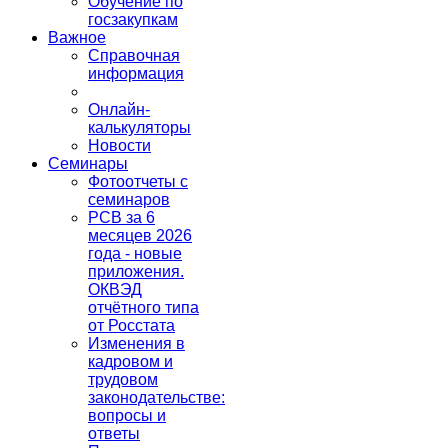
Обучение по
госзакупкам
Важное
Справочная
информация
Онлайн-
калькуляторы
Новости
Семинары
Фотоотчеты с
семинаров
РСВ за 6
месяцев 2026
года - новые
приложения.
ОКВЭД
отчётного типа
от Росстата
Изменения в
кадровом и
трудовом
законодательстве:
вопросы и
ответы