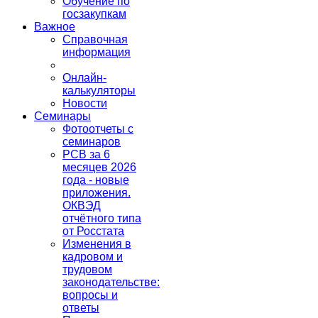
Обучение по
госзакупкам
Важное
Справочная
информация
Онлайн-
калькуляторы
Новости
Семинары
Фотоотчеты с
семинаров
РСВ за 6
месяцев 2026
года - новые
приложения.
ОКВЭД
отчётного типа
от Росстата
Изменения в
кадровом и
трудовом
законодательстве:
вопросы и
ответы