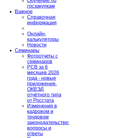
Обучение по
госзакупкам
Важное
Справочная
информация
Онлайн-
калькуляторы
Новости
Семинары
Фотоотчеты с
семинаров
РСВ за 6
месяцев 2026
года - новые
приложения.
ОКВЭД
отчётного типа
от Росстата
Изменения в
кадровом и
трудовом
законодательстве:
вопросы и
ответы