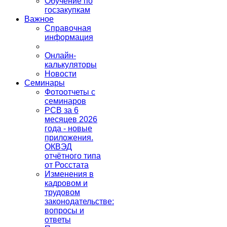
Обучение по
госзакупкам
Важное
Справочная
информация
Онлайн-
калькуляторы
Новости
Семинары
Фотоотчеты с
семинаров
РСВ за 6
месяцев 2026
года - новые
приложения.
ОКВЭД
отчётного типа
от Росстата
Изменения в
кадровом и
трудовом
законодательстве:
вопросы и
ответы