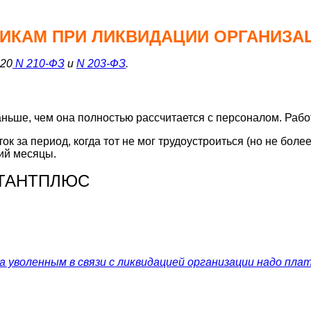
НИКАМ
ПРИ ЛИКВИДАЦИИ ОРГАНИЗА
020
N 210-ФЗ
и
N 203-ФЗ
.
аньше, чем она полностью рассчитается с персоналом. Рабо
к за период, когда тот не мог трудоустроиться (но не боле
тий месяцы.
ЬТАНТПЛЮС
та уволенным в связи с ликвидацией организации надо пл