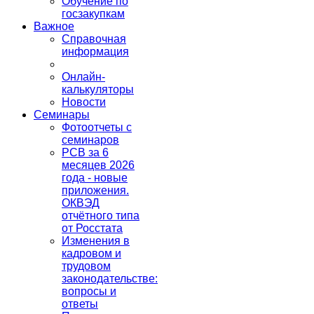
Обучение по
госзакупкам
Важное
Справочная
информация
Онлайн-
калькуляторы
Новости
Семинары
Фотоотчеты с
семинаров
РСВ за 6
месяцев 2026
года - новые
приложения.
ОКВЭД
отчётного типа
от Росстата
Изменения в
кадровом и
трудовом
законодательстве:
вопросы и
ответы