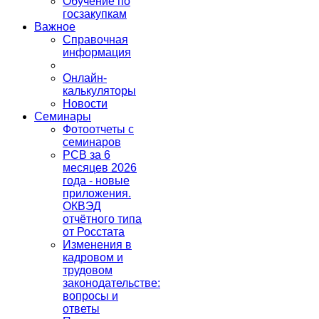
Обучение по
госзакупкам
Важное
Справочная
информация
Онлайн-
калькуляторы
Новости
Семинары
Фотоотчеты с
семинаров
РСВ за 6
месяцев 2026
года - новые
приложения.
ОКВЭД
отчётного типа
от Росстата
Изменения в
кадровом и
трудовом
законодательстве:
вопросы и
ответы