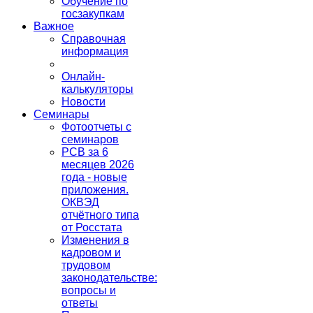
Обучение по
госзакупкам
Важное
Справочная
информация
Онлайн-
калькуляторы
Новости
Семинары
Фотоотчеты с
семинаров
РСВ за 6
месяцев 2026
года - новые
приложения.
ОКВЭД
отчётного типа
от Росстата
Изменения в
кадровом и
трудовом
законодательстве:
вопросы и
ответы