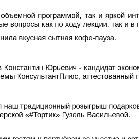
объемной программой, так и яркой ин
е вопросы как по ходу лекции, так и в 
ила вкусная сытная кофе-пауза.
 Константин Юрьевич - кандидат эконо
стемы КонсультантПлюс, аттестованный
л наш традиционный розыгрыш подарков
терской «#Тортик» Гузель Васильевой.
им гостям и партнёрам за участие и сот