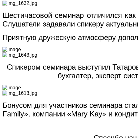
Шестичасовой семинар отличился как 
Слушатели задавали спикеру актуальны
Приятную дружескую атмосферу дополн
Спикер
ом семинара выступил Татаров
бухгалтер, эксперт си
Бонусом для участников семинара ста
Family»
, компании «Mary Kay» и конди
Спасибо наш