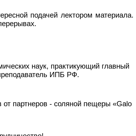
тересной подачей лектором материала.
перерывах.
мических наук, практикующий главный
 преподаватель ИПБ РФ.
 от партнеров - соляной пещеры
«Galo
рудничество!