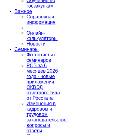
Обучение по
госзакупкам
Важное
Справочная
информация
Онлайн-
калькуляторы
Новости
Семинары
Фотоотчеты с
семинаров
РСВ за 6
месяцев 2026
года - новые
приложения.
ОКВЭД
отчётного типа
от Росстата
Изменения в
кадровом и
трудовом
законодательстве:
вопросы и
ответы