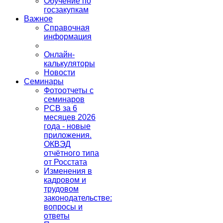
Обучение по
госзакупкам
Важное
Справочная
информация
Онлайн-
калькуляторы
Новости
Семинары
Фотоотчеты с
семинаров
РСВ за 6
месяцев 2026
года - новые
приложения.
ОКВЭД
отчётного типа
от Росстата
Изменения в
кадровом и
трудовом
законодательстве:
вопросы и
ответы